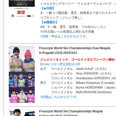
ミカエルキングスベリー・ウォルターウォルバーグ・
【🔥内容】
Jr、一般コブ愛好家、選手、指導者まで全てのスキー
コブキャンプ（ジャンプ無し）
【🔥開催日】
4/8、9 一般、選手、指導者、プロ向けレッスン
※SAJ2級レベル程度以上滑れる方対象
>詳細・申込はこちらからどうぞ。
Freestyle World Ski Championships Dual Moguls
In Engadin (SUI) 2025/3/21
ジュエリン＆ミック、ゴールドメダルでシーズン締め
ID one スキー男女表彰台 6/6
女子 ゴールドメダル Jaelin KAUF（U.S.A.)
シルバーメダル Tess JOHNSON（U.S.A.)
ブロンズメダル Anastassiya GORODKO（Kaz
男子 ゴールドメダル Mikael Kingsbury (Canada)
シルバーメダル Ikuma HORISHIMA（Japan
ブロンズメダル Matt GRAHAM (Australia)
>詳細はこちらからどうぞ。
Freestyle World Ski Championships Moguls