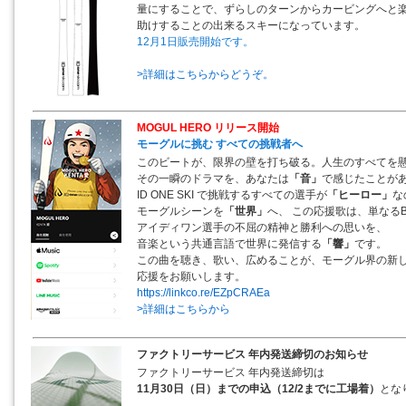
量にすることで、ずらしのターンからカービングへと
助けすることの出来るスキーになっています。
12月1日販売開始です。
>詳細はこちらからどうぞ。
MOGUL HERO リリース開始
モーグルに挑む すべての挑戦者へ
このビートが、限界の壁を打ち破る。人生のすべてを
その一瞬のドラマを、あなたは
「音」
で感じたことが
ID ONE SKI で挑戦するすべての選手が
「ヒーロー」
な
モーグルシーンを
「世界」
へ、 この応援歌は、単なる
アイディワン選手の不屈の精神と勝利への思いを、
音楽という共通言語で世界に発信する
「響」
です。
この曲を聴き、歌い、広めることが、モーグル界の新
応援をお願いします。
https://linkco.re/EZpCRAEa
>詳細はこちらから
ファクトリーサービス 年内発送締切のお知らせ
ファクトリーサービス 年内発送締切は
11月30日（日）までの申込（12/2までに工場着）
とな