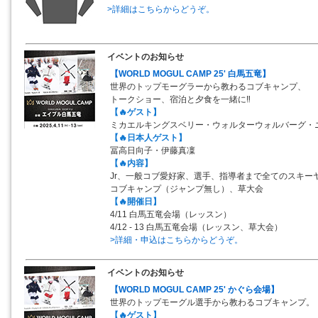
>詳細はこちらからどうぞ。
イベントのお知らせ
【WORLD MOGUL CAMP 25' 白馬五竜】
世界のトップモーグラーから教わるコブキャンプ、
トークショー、宿泊と夕食を一緒に‼
【🔥ゲスト】
ミカエルキングスベリー・ウォルターウォルバーグ・
【🔥日本人ゲスト】
冨高日向子・伊藤真凜
【🔥内容】
Jr、一般コブ愛好家、選手、指導者まで全てのスキー
コブキャンプ（ジャンプ無し）、草大会
【🔥開催日】
4/11 白馬五竜会場（レッスン）
4/12 - 13 白馬五竜会場（レッスン、草大会）
>詳細・申込はこちらからどうぞ。
イベントのお知らせ
【WORLD MOGUL CAMP 25' かぐら会場】
世界のトップモーグル選手から教わるコブキャンプ。
【🔥ゲスト】