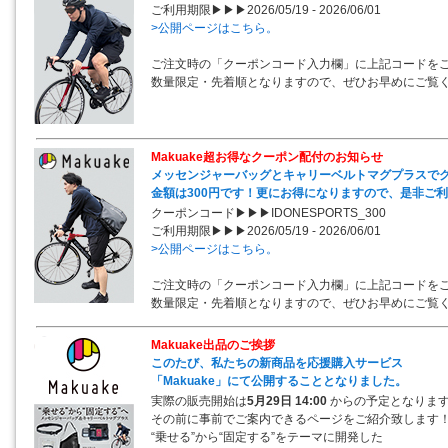
ご利用期限▶▶▶2026/05/19 - 2026/06/01
>公開ページはこちら。
ご注文時の「クーポンコード入力欄」に上記コードを
数量限定・先着順となりますので、ぜひお早めにご覧
Makuake超お得なクーポン配付のお知らせ
メッセンジャーバッグとキャリーベルトマグプラスで
金額は300円です！更にお得になりますので、是非ご
クーポンコード▶▶▶IDONESPORTS_300
ご利用期限▶▶▶2026/05/19 - 2026/06/01
>公開ページはこちら。
ご注文時の「クーポンコード入力欄」に上記コードを
数量限定・先着順となりますので、ぜひお早めにご覧
Makuake出品のご挨拶
このたび、私たちの新商品を応援購入サービス
「Makuake」にて公開することとなりました。
実際の販売開始は
5月29日 14:00
からの予定となりま
その前に事前でご案内できるページをご紹介致します
“乗せる”から“固定する”をテーマに開発した