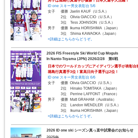
男子は堀島行真選手が優勝！日本人選手大活躍！
ID one スキー男女表彰台 5/6
女子 優勝 Jaelin KAUF（U.S.A.）
2位 Olivia GIACCIO（U.S.A.）
3位 Tess JOHNSON（U.S.A.）
男子 優勝 Ikuma HORISHIMA（Japan）
3位 Shima KAWAOKA（Japan）
>詳細はこちらからどうぞ。
2026 FIS Freestyle Ski World Cup Moguls
In Nanto-Toyama (JPN) 2026/2/28 第6戦
日本でのワールドカップにアイディワン選手が表彰台
堀島行真選手3位！富高日向子選手は2位！
ID one スキー男女表彰台 6/6
女子 優勝 Olivia GIACCIO（U.S.A.）
2位 Hinako TOMITAKA（Japan）
3位 Perrine LAFFONT（France）
男子 優勝 Matt GRAHAM（Australia）
2位 Landon WENDLER（U.S.A.）
3位 Ikuma HORISHIMA（Japan）
>詳細はこちらからどうぞ。
2026 ID one ski シーズン真っ直中試乗会のお知らせ
2025年