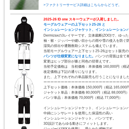
>ファクトリーサービス詳細はこちらからどうぞ。
2025-26 ID one スキーウェアーが入荷しました。
モーグルウェアーの上下セット25-26 と
インシュレーションジャケット、インシュレーション
Dermizaxの3レイヤーです。立体裁断(ZOO)で、ゆ
袖・裾・ジッパーや縫い目からの雨や雪の侵入を防ぐ
湿気の排出や遭難救助システムも備えています。
当初モーグルウェアー上下セット25-26はセット販売
パンツが仕様変更になりました。
パンツの背面は全て
変更はヒップ部分が膝と同色の切替えです。
当初予定価格は 当初価格：本体価格 160,000円（税込 
改定価格は下記の通りになります。
また、上下それぞれの単品販売も行うことになりまし
ーーーーーーーーーーーーーーーーーーーーーーーー
上下セット価格：本体価格 150,000円（税込 165,000
ジャケット単品：本体価格 80,000円（税込 88,000円
パンツ単品：本体価格 70,000円（税込 77,000円）
インシュレーションジャケット、インシュレーション
中綿にシンサレートを使用した保温性の高い
インシュレーションジャケット、パンツです。
3D設計であらゆる動きにフィットします。
ジッパーはYKKを使用し、滑らかな感触です。