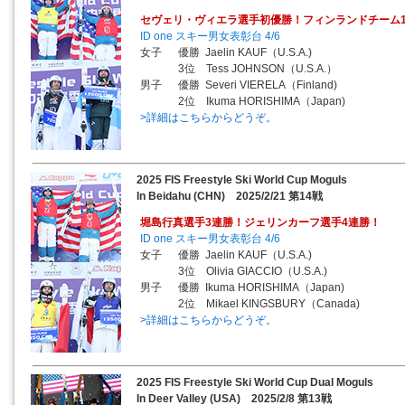
セヴェリ・ヴィエラ選手初優勝！フィンランドチーム1
ID one スキー男女表彰台 4/6
女子 優勝 Jaelin KAUF（U.S.A.)
3位 Tess JOHNSON（U.S.A.）
男子 優勝 Severi VIERELA（Finland)
2位 Ikuma HORISHIMA（Japan)
>詳細はこちらからどうぞ。
2025 FIS Freestyle Ski World Cup Moguls
In Beidahu (CHN) 2025/2/21 第14戦
堀島行真選手3連勝！ジェリンカーフ選手4連勝！
ID one スキー男女表彰台 4/6
女子 優勝 Jaelin KAUF（U.S.A.)
3位 Olivia GIACCIO（U.S.A.)
男子 優勝 Ikuma HORISHIMA（Japan)
2位 Mikael KINGSBURY（Canada)
>詳細はこちらからどうぞ。
2025 FIS Freestyle Ski World Cup Dual Moguls
In Deer Valley (USA) 2025/2/8 第13戦