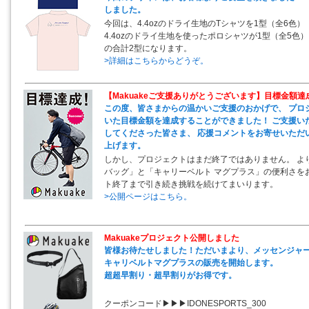
しました。
今回は、4.4ozのドライ生地のTシャツを1型（全6色）
4.4ozのドライ生地を使ったポロシャツが1型（全5色）
の合計2型になります。
>詳細はこちらからどうぞ。
【Makuakeご支援ありがとうございます】目標金額
この度、皆さまからの温かいご支援のおかげで、 プロ
いた目標金額を達成することができました！ ご支援い
してくださった皆さま、 応援コメントをお寄せいただ
上げます。
しかし、プロジェクトはまだ終了ではありません。 よ
バッグ」と「キャリーベルト マグプラス」の便利さを
ト終了まで引き続き挑戦を続けてまいります。
>公開ページはこちら。
Makuakeプロジェクト公開しました
皆様お待たせしました！ただいまより、メッセンジャ
キャリベルトマグプラスの販売を開始します。
超超早割り・超早割りがお得です。
クーポンコード▶▶▶IDONESPORTS_300