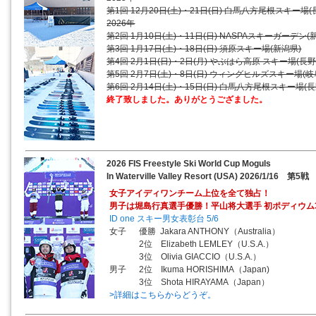
第1回 12月20日(土)・21日(日) 白馬八方尾根スキー場(
2026年
第2回 1月10日(土)・11日(日) NASPAスキーガーデン(
第3回 1月17日(土)・18日(日) 須原スキー場(新潟県)
第4回 2月1日(日)・2日(月) やぶはら高原 スキー場(長野
第5回 2月7日(土)・8日(日) ウィングヒルズスキー場(岐
第6回 2月14日(土)・15日(日) 白馬八方尾根スキー場(長
終了致しました。ありがとうござました。
2026 FIS Freestyle Ski World Cup Moguls
In Waterville Valley Resort (USA) 2026/1/16 第5戦
女子アイディワンチーム上位を全て独占！
男子は堀島行真選手優勝！平山将大選手 初ポディウム
ID one スキー男女表彰台 5/6
女子 優勝 Jakara ANTHONY（Australia）
2位 Elizabeth LEMLEY（U.S.A.）
3位 Olivia GIACCIO（U.S.A.）
男子 2位 Ikuma HORISHIMA（Japan)
3位 Shota HIRAYAMA（Japan）
>詳細はこちらからどうぞ。