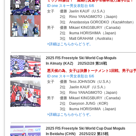
ミック98勝目！ 堀島行真選手＆柳本理乃選手2位！
ID one スキー男女表彰台 6/6
女子 優勝 Jaelin KAUF（U.S.A.)
2位 Rino YANAGIMOTO（Jaapn)
3位 Anastassiya GORODKO（Kazakhstan）
男子 優勝 Mikael KINGSBURY（Canada)
2位 Ikuma HORISHIMA（Japan)
3位 Matt GRAHAM（Australia）
>詳細はこちらからどうぞ。
2025 FIS Freestyle Ski World Cup Moguls
In Almaty (KAZ) 2025/2/28 第16戦
悪天候の為、女子は決勝トーナメント1回戦、男子は
ID one スキー男女表彰台 6/6
女子 優勝 Tess JOHNSON（U.S.A.)
2位 Jaelin KAUF（U.S.A.）
3位 Rino YANAGIMOTO（Japan)
男子 優勝 Mikael KINGSBURY（Canada)
2位 Daeyoon JUNG（KOR)
3位 Ikuma HORISHIMA（Japan)
>詳細はこちらからどうぞ。
2025 FIS Freestyle Ski World Cup Dual Moguls
In Beidahu (CHN) 2025/2/22 第15戦