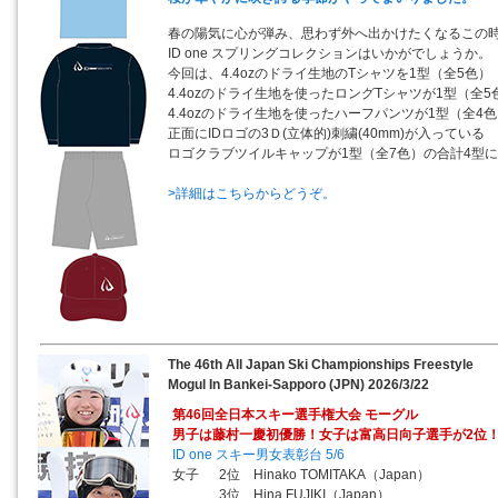
春の陽気に心が弾み、思わず外へ出かけたくなるこの
ID one スプリングコレクションはいかがでしょうか。
今回は、4.4ozのドライ生地のTシャツを1型（全5色）
4.4ozのドライ生地を使ったロングTシャツが1型（全5
4.4ozのドライ生地を使ったハーフパンツが1型（全4
正面にIDロゴの3Ｄ(立体的)刺繍(40mm)が入っている
ロゴクラブツイルキャップが1型（全7色）の合計4型
>詳細はこちらからどうぞ。
The 46th All Japan Ski Championships Freestyle
Mogul In Bankei-Sapporo (JPN) 2026/3/22
第46回全日本スキー選手権大会 モーグル
男子は藤村一慶初優勝！女子は富高日向子選手が2位
ID one スキー男女表彰台 5/6
女子 2位 Hinako TOMITAKA（Japan）
3位 Hina FUJIKI（Japan）