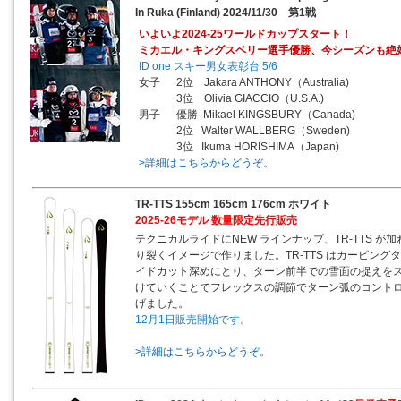
In Ruka (Finland) 2024/11/30 第1戦
いよいよ2024-25ワールドカップスタート！
ミカエル・キングスベリー選手優勝、今シーズンも絶
ID one スキー男女表彰台 5/6
女子 2位 Jakara ANTHONY（Australia)
3位 Olivia GIACCIO（U.S.A.)
男子 優勝 Mikael KINGSBURY（Canada)
2位 Walter WALLBERG（Sweden)
3位 Ikuma HORISHIMA（Japan)
>詳細はこちらからどうぞ。
TR-TTS 155cm 165cm 176cm ホワイト
2025-26モデル 数量限定先行販売
テクニカルライドにNEW ラインナップ、TR-TTS が加
り裂くイメージで作りました。TR-TTS はカービン
イドカット深めにとり、ターン前半での雪面の捉えを
けていくことでフレックスの調節でターン弧のコント
げました。
12月1日販売開始です。
>詳細はこちらからどうぞ。