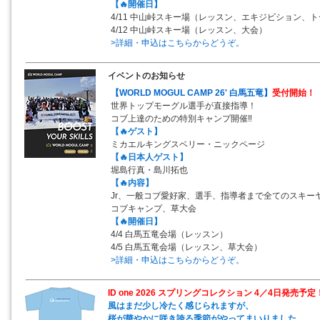
【🔥開催日】
4/11 中山峠スキー場（レッスン、エキジビション、
4/12 中山峠スキー場（レッスン、大会）
>詳細・申込はこちらからどうぞ。
イベントのお知らせ
【WORLD MOGUL CAMP 26' 白馬五竜】
受付開始！
世界トップモーグル選手が直接指導！
コブ上達のための特別キャンプ開催‼
【🔥ゲスト】
ミカエルキングスベリー・ニックページ
【🔥日本人ゲスト】
堀島行真・島川拓也
【🔥内容】
Jr、一般コブ愛好家、選手、指導者まで全てのスキー
コブキャンプ、草大会
【🔥開催日】
4/4 白馬五竜会場（レッスン）
4/5 白馬五竜会場（レッスン、草大会）
>詳細・申込はこちらからどうぞ。
ID one 2026 スプリングコレクション 4／4日発売予定
風はまだ少し冷たく感じられますが、
桜が華やかに咲き誇る季節がやってまいりました。