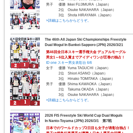
男子 優勝 Ikkei FUJIMURA（Japan）
2位 Osuke NAKAHARA（Japan）
3位 Shota HIRAYAMA（Japan）
>詳細はこちらからどうぞ。
The 46th All Japan Ski Championships Freestyle
Dual Mogul In Bankei-Sapporo (JPN) 2026/3/21
第46回全日本スキー選手権大会 デュアルモーグル
男女1～6位入賞までアイディワンが圧巻の独占！
ID one スキー男女表彰台 6/6
女子 優勝 Yuma TAGUCHI（Japan）
2位 Shiori ASANO（Japan）
3位 Hinako TOMITAKA（Japan）
男子 優勝 Shima KAWAOKA（Japan）
2位 Takuma OKADA（Japan）
3位 Osuke NAKAHARA（Japan）
>詳細はこちらからどうぞ。
2026 FIS Freestyle Ski World Cup Dual Moguls
In Nanto-Toyama (JPN) 2026/3/1 第7戦
日本でのワールドカップ2日目も女子が表彰台独占！