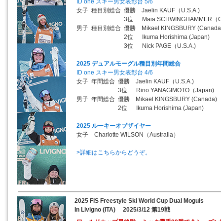
ID one スキー男女表彰台 5/6
女子 種目別総合 優勝 Jaelin KAUF（U.S.A.)
3位 Maia SCHWINGHAMMER（Can
男子 種目別総合 優勝 Mikael KINGSBURY (Canada
2位 Ikuma Horishima (Japan)
3位 Nick PAGE（U.S.A.)
2025 デュアルモーグル種目別年間総合
ID one スキー男女表彰台 4/6
女子 年間総合 優勝 Jaelin KAUF（U.S.A.)
3位 Rino YANAGIMOTO（Japan)
男子 年間総合 優勝 Mikael KINGSBURY (Canada)
2位 Ikuma Horishima (Japan)
2025 ルーキーオブザイヤー
女子 Charlotte WILSON（Australia）
>詳細はこちらからどうぞ。
2025 FIS Freestyle Ski World Cup Dual Moguls
In Livigno (ITA) 2025/3/12 第19戦