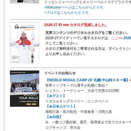
メッセンジャーバッグとキャリーベルトマグプラスで
>Makuakeページはこちらからどうぞ。
>ブログはこちらからどうぞ。
2026-27 ID one カタログ完成しました。
充実コンテンツのデジタルカタログをご覧ください。
2026-27アイディーワン電子カタログは、
ここ>>
2026
クしてご覧ください。
カタログ無料送付をご希望される方は、ダイレクトシ
よりお申し込みください。
イベントのお知らせ
【WORLD MOGUL CAMP 26' 札幌 中山峠スキー場】
世界トップモーグル選手が札幌に集結！
レッスン、トークショー、大会で充実の2日間‼
【🔥ゲスト】
ミカエルキングスベリー・ニックページ
【🔥日本人ゲスト】
堀島行真・島川拓也・中尾春香・川岡士真
【🔥内容】
Jr、一般コブ愛好家、選手、指導者まで全てのスキー
コブキャンプ、草大会