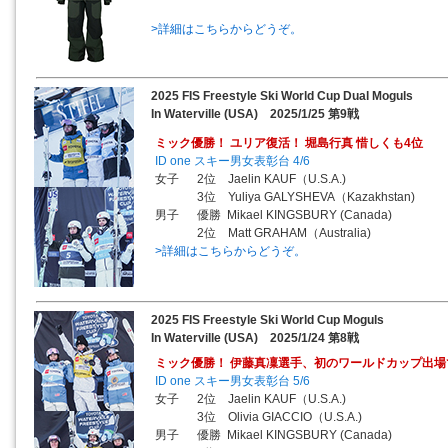
>詳細はこちらからどうぞ。
2025 FIS Freestyle Ski World Cup Dual Moguls
In Waterville (USA) 2025/1/25 第9戦
ミック優勝！ ユリア復活！ 堀島行真 惜しくも4位
ID one スキー男女表彰台 4/6
女子 2位 Jaelin KAUF（U.S.A.)
3位 Yuliya GALYSHEVA（Kazakhstan)
男子 優勝 Mikael KINGSBURY (Canada)
2位 Matt GRAHAM（Australia)
>詳細はこちらからどうぞ。
2025 FIS Freestyle Ski World Cup Moguls
In Waterville (USA) 2025/1/24 第8戦
ミック優勝！ 伊藤真凜選手、初のワールドカップ出
ID one スキー男女表彰台 5/6
女子 2位 Jaelin KAUF（U.S.A.)
3位 Olivia GIACCIO（U.S.A.)
男子 優勝 Mikael KINGSBURY (Canada)