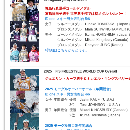
In Engadin (SUI) 2025/3/19
堀島行真選手ゴールドメダル
冨髙日向子選手 世界選手権では初メダル シルバー！
ID one スキー男女表彰台 5/6
女子 シルバーメダル Hinako TOMITAKA （Japan
ブロンズメダル Maia SCHWINGHAMMER (C
男子 ゴールドメダル Ikuma HORISHIMA（Japan
シルバーメダル Mikael Kingsbury (Canada)
ブロンズメダル Daeyoon JUNG (Korea)
>詳細はこちらからどうぞ。
2025 FIS FREESTYLE WORLD CUP Overall
ジュエリン・カーフ選手＆ミカエル・キングスベリー選
2025 モーグルオーバーオール（年間総合）
ID one スキー男女表彰台 4/6
女子 年間総合 優勝 Jaelin KAUF（U.S.A.)
3位 Tess JOHNSON（U.S.A.)
男子 年間総合 優勝 Mikael KINGSBURY (Canada)
2位 Ikuma Horishima (Japan)
2025 モーグル種目別年間総合