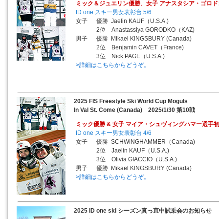
ミック＆ジュエリン優勝、女子 アナスタシア・ゴロ
ID one スキー男女表彰台 5/6
女子 優勝 Jaelin KAUF（U.S.A.)
2位 Anastassiya GORODKO（KAZ)
男子 優勝 Mikael KINGSBURY (Canada)
2位 Benjamin CAVET（France)
3位 Nick PAGE（U.S.A.)
>詳細はこちらからどうぞ。
2025 FIS Freestyle Ski World Cup Moguls
In Val St. Come (Canada) 2025/1/30 第10戦
ミック優勝 & 女子 マイア・シュヴィングハマー選手
ID one スキー男女表彰台 4/6
女子 優勝 SCHWINGHAMMER（Canada)
2位 Jaelin KAUF（U.S.A.)
3位 Olivia GIACCIO（U.S.A.)
男子 優勝 Mikael KINGSBURY (Canada)
>詳細はこちらからどうぞ。
2025 ID one ski シーズン真っ直中試乗会のお知らせ