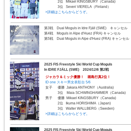
2位 Mikael KINGSBURY（Canada)
3位 Severi VIERELA（Finland）
>詳細はこちらからどうぞ。
第3戦 Dual Moguls in Idre Fjäll (SWE) キャンセル
第4戦 Moguls in Alpe d'Huez (FRA) キャンセル
第5戦 Dual Moguls in Alpe d'Huez (FRA) キャンセル
2025 FIS Freestyle Ski World Cup Moguls
In IDRE FJÄLL (SWE) 2024/12/6 第2戦
ジャカラ＆ミック優勝！ 堀島行真2位！
ID one スキー男女表彰台 5/6
女子 優勝 Jakara ANTHONY（Australia)
3位 Maia SCHWINGHAMMER（Canada)
男子 優勝 Mikael KINGSBURY（Canada)
2位 Ikuma HORISHIMA（Japan)
3位 Walter WALLBERG（Sweden)
>詳細はこちらからどうぞ。
2025 FIS Freestyle Ski World Cup Moguls