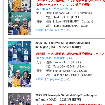
ワールドカップ最終戦 ミック選手99勝で今シーズン
女子シャーロット・ウィルソン選手初優勝！
ID one スキー男女表彰台 4/6
女子 優勝 Charlotte WILSON（Australia）
2位 Jaelin KAUF（U.S.A.）
男子 優勝 Mikael KINGSBURY（Canada)
2位 Ikuma HORISHIMA（Japan)
>詳細はこちらからどうぞ。
2025 FIS Freestyle Ski World Cup Moguls
In Livigno (ITA) 2025/3/11 第18戦
種目別モーグル最終戦 堀島行真選手優勝＆ジェリン
ID one スキー男女表彰台 4/6
女子 優勝 Jaelin KAUF（U.S.A.)
3位 Tess JOHNSON（U.S.A.)
男子 優勝 Ikuma HORISHIMA（Japan)
2位 Mikael KINGSBURY（Canada)
>詳細はこちらからどうぞ。
2025 FIS Freestyle Ski World Cup Dual Moguls
In Almaty (KAZ) 2025/3/1 第17戦