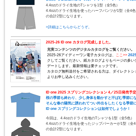
4.4ozのドライ生地のTシャツを1型（全5色）
4.4ozのドライ生地を使ったハーフパンツが1型（全4
の合計2型になります。
>詳細はこちらからどうぞ。
2025-26 ID one カタログ完成しました。
充実コンテンツのデジタルカタログをご覧ください。
2025-26アイディーワン電子カタログは、
ここ>>
2025
クしてご覧ください。紙カタログよりもページの多い
デートします。最新情報は要チェックです。
カタログ無料送付をご希望される方は、ダイレクトシ
よりお申し込みください。
ID one 2025 スプリングコレクション 4／25日発売予
桜の季節も終わり、少し身体を動かすと汗ばむ季節に
そんな春の陽気に誘われてつい外出をしたくなる季節
ID one スプリングコレクションは如何でしょうか！
今回は、4.4ozのドライ生地のTシャツを1型（全5色）
4.4ozのドライ生地を使ったジップパーカーが1型（全
の合計2型になります。