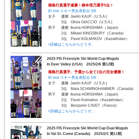
堀島行真選手連勝！柳本理乃選手5位！
ID one スキー男女表彰台 5/6
女子 優勝 Jaelin KAUF（U.S.A.)
3位 Olivia GIACCIO（U.S.A.)
男子 優勝 Ikuma HORISHIMA（Japan)
2位 Mikael KINGSBURY（Canada)
3位 Pavel KOLMAKOV（Kazakhstan）
>詳細はこちらからどうぞ。
2025 FIS Freestyle Ski World Cup Moguls
In Deer Valley (USA) 2025/2/6 第12戦
堀島行真選手、予選から全て1位の完全優勝！
ID one スキー男女表彰台 5/6
女子 優勝 Jaelin KAUF（U.S.A.)
3位 Maia SCHWINGHAMMER（Canada)
男子 優勝 Ikuma HORISHIMA（Japan)
2位 Pavel Kolmakov（Kazakhstan）
3位 Benjamin CAVET（France)
>詳細はこちらからどうぞ。
2025 FIS Freestyle Ski World Cup Dual Moguls
In Val St. Come (Canada) 2025/2/1 第11戦