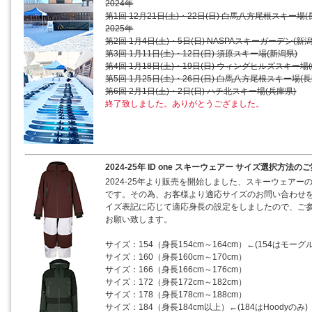
2024年
第1回 12月21日(土)・22日(日) 白馬八方尾根スキー場(
2025年
第2回 1月4日(土)・5日(日) NASPAスキーガーデン(新潟
第3回 1月11日(土)・12日(日) 須原スキー場(新潟県)
第4回 1月18日(土)・19日(日) ウィングヒルズスキー場
第5回 1月25日(土)・26日(日) 白馬八方尾根スキー場(長
第6回 2月1日(土)・2日(日) ハチ北スキー場(兵庫県)
終了致しました。ありがとうござました。
2024-25年 ID one スキーウェアー サイズ選択方法の
2024-25年より販売を開始しました、スキーウェア
です。その為、お客様より適応サイズのお問い合わせ
イズ表記に応じて適応身長の設定をしましたので、ご
お願い致します。
サイズ：154（身長154cm～164cm）←(154はモー
サイズ：160（身長160cm～170cm）
サイズ：166（身長166cm～176cm）
サイズ：172（身長172cm～182cm）
サイズ：178（身長178cm～188cm）
サイズ：184（身長184cm以上）←(184はHoodyのみ)