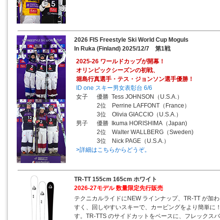
2026 FIS Freestyle Ski World Cup Moguls
In Ruka (Finland) 2025/12/7 第1戦
2025-26 ワールドカップが開幕！
オリンピックシーズンの初戦、
堀島行真選手・テス・ジョンソン選手優勝！
ID one スキー男女表彰台 6/6
女子 優勝 Tess JOHNSON（U.S.A.）
2位 Perrine LAFFONT（France）
3位 Olivia GIACCIO（U.S.A.）
男子 優勝 Ikuma HORISHIMA（Japan)
2位 Walter WALLBERG（Sweden)
3位 Nick PAGE（U.S.A.）
>詳細はこちらからどうぞ。
TR-TT 155cm 165cm ホワイト
2026-27モデル 数量限定先行販売
テクニカルライドにNEW ラインナップ、TR-TT が加わり
すく、回しやすいスキーで、カービングをより簡単に
す。TR-TTS のサイドカットをベースに、フレック