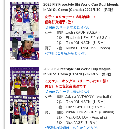
2026 FIS Freestyle Ski World Cup Dual Moguls
In Val St. Come (Canada) 2026/1/10 第4戦
女子アメリカチーム表彰台独占！
堀島行真選手2位！
ID one スキー男女表彰台 4/6
女子 優勝 Jaelin KAUF（U.S.A.）
2位 Elizabeth LEMLEY（U.S.A.）
3位 Tess JOHNSON（U.S.A.）
男子 2位 Ikuma HORISHIMA（Japan)
>詳細はこちらからどうぞ。
2026 FIS Freestyle Ski World Cup Moguls
In Val St. Come (Canada) 2026/1/9 第3戦
ミカエル・キングスベリーついに100勝！
男女ともに表彰台独占です！
ID one スキー男女表彰台 6/6
女子 優勝 Jakara ANTHONY（Australia）
2位 Tess JOHNSON（U.S.A.）
3位 Olivia GIACCIO（U.S.A.）
男子 優勝 Mikael KINGSBURY（Canada)
2位 Matt GRAHAM（Australia)
3位 Nick PAGE（U.S.A.）
>第3戦の詳細はこちらからどうぞ。